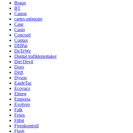
Braun
BT
Canon
cartes mémoire
Case
Casio
Concord
Contax
DDPai
DeTeWe
Digital trafikkmottaker
Dirt Devil
Doro
Drift
Dyson
EagleTac
Ecovacs
Elmeg
Emporia
Evolveo
Falk
Fenix
Fitbit
Fjernkontroll
Flash