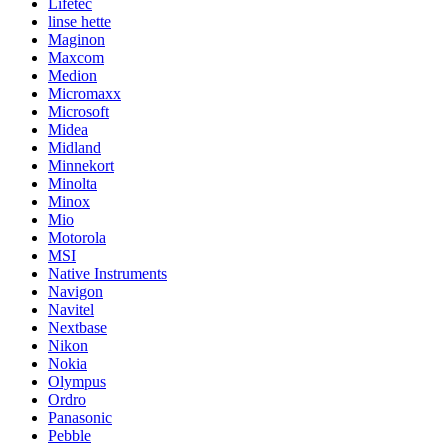
Lifetec
linse hette
Maginon
Maxcom
Medion
Micromaxx
Microsoft
Midea
Midland
Minnekort
Minolta
Minox
Mio
Motorola
MSI
Native Instruments
Navigon
Navitel
Nextbase
Nikon
Nokia
Olympus
Ordro
Panasonic
Pebble