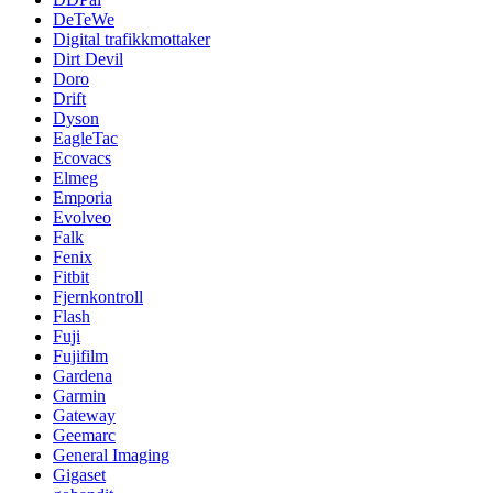
DeTeWe
Digital trafikkmottaker
Dirt Devil
Doro
Drift
Dyson
EagleTac
Ecovacs
Elmeg
Emporia
Evolveo
Falk
Fenix
Fitbit
Fjernkontroll
Flash
Fuji
Fujifilm
Gardena
Garmin
Gateway
Geemarc
General Imaging
Gigaset