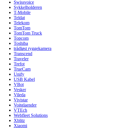
Swissvoice
Sykkelholderen
T-Mobile
Teldat
Telekom
TomTom
TomTom Truck
Topcom
Toshiba
trådløst ryggekamera
Transcend
Traveler
Trefot
TrueCam
Unify
USB Kabel
VBot
Vesker
Vileda
Vivistar
Voitglaender
VTEch
Webfleet Solutions
Xblitz
Xiaomi