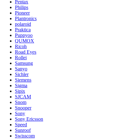
Pentax
Philips
Pioneer
Plantronics
polaroid
Praktica
Puppyoo
QUMOX
Ricoh
Road Eyes
Rollei
Samsung
Sanyo
Sichler
Siemens
Sigma
Sipix
SJCAM
Snom
Snooper
Sony
Sony Ericsson
Speed
Sunroof
Swisscom