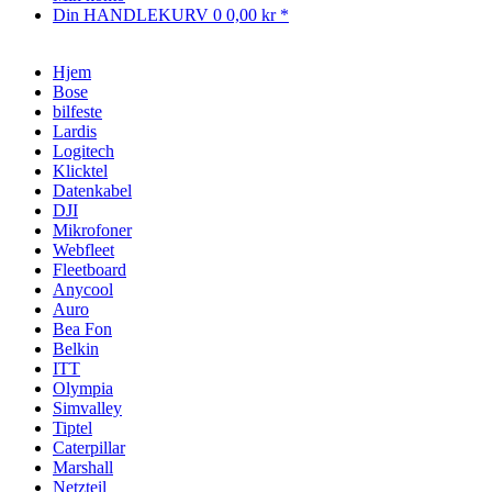
Din HANDLEKURV
0
0,00 kr *
Hjem
Bose
bilfeste
Lardis
Logitech
Klicktel
Datenkabel
DJI
Mikrofoner
Webfleet
Fleetboard
Anycool
Auro
Bea Fon
Belkin
ITT
Olympia
Simvalley
Tiptel
Caterpillar
Marshall
Netzteil