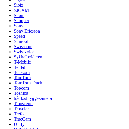
Sipix
SJCAM
Snom
Snooper
Sony
Sony Ericsson
Speed
Sunroof
Swisscom
Swissvoice
Sykkelholderen
T-Mobile
Teldat
Telekom
TomTom
TomTom Truck
Topcom
Toshiba
trådløst ryggekamera
Transcend
Traveler
Trefot
TrueCam
Unify