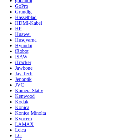
gobandit
GoPro
Grundig
Hasselblad
HDMI-Kabel
HP
Huawei
Husqvarna
Hyundai
iRobot
ISAW
iTracker
Jawbone
Jay Tech
Jenoptik
JVC
Kamera Stativ
Kenwood
Kodak
Konica
Konica Minolta
Kyocera
LAMAX
Leica
LG