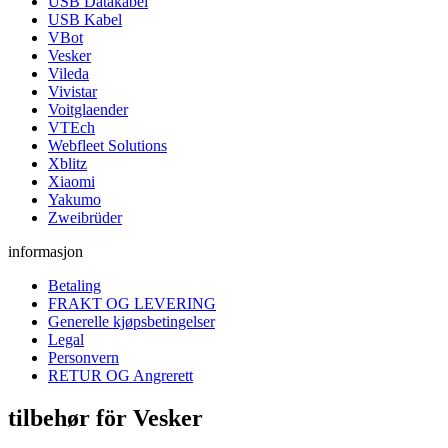
USB Datakabel
USB Kabel
VBot
Vesker
Vileda
Vivistar
Voitglaender
VTEch
Webfleet Solutions
Xblitz
Xiaomi
Yakumo
Zweibrüder
informasjon
Betaling
FRAKT OG LEVERING
Generelle kjøpsbetingelser
Legal
Personvern
RETUR OG Angrerett
tilbehør för Vesker