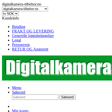
digitalkamera-tilbehor.no
Kundeinfo
Betaling
FRAKT OG LEVERING
Generelle kjøpsbetingelser
Legal
Personvern
RETUR OG Angrerett
Menu
Søkeord
Søkeord
Min konto