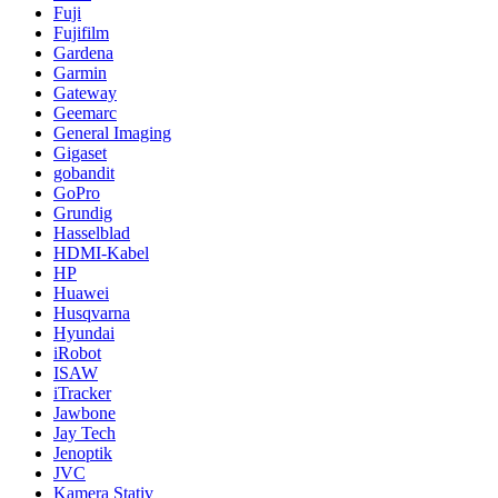
Fuji
Fujifilm
Gardena
Garmin
Gateway
Geemarc
General Imaging
Gigaset
gobandit
GoPro
Grundig
Hasselblad
HDMI-Kabel
HP
Huawei
Husqvarna
Hyundai
iRobot
ISAW
iTracker
Jawbone
Jay Tech
Jenoptik
JVC
Kamera Stativ