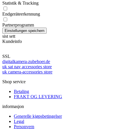
Statistik & Tracking
Endgeräteerkennung
Partnerprogramm
sist sett
Kundeinfo
SSL
digitalkamera-zubehoer.de
uk sat nav accessories store
uk camera-accessories store
Shop service
Betaling
FRAKT OG LEVERING
informasjon
Generelle kjøpsbetingelser
Legal
Personvern