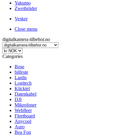
Yakumo
Zweibrüder
Vesker
Close menu
digitalkamera-tilbehor.no
Categories
Bose
bilfeste
Lardis
Logitech
Klicktel
Datenkabel
DJI
Mikrofoner
Webfleet
Fleetboard
Anycool
Auro
Bea Fon