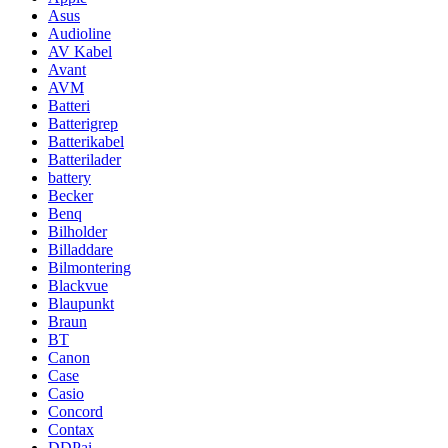
Asus
Audioline
AV Kabel
Avant
AVM
Batteri
Batterigrep
Batterikabel
Batterilader
battery
Becker
Benq
Bilholder
Billaddare
Bilmontering
Blackvue
Blaupunkt
Braun
BT
Canon
Case
Casio
Concord
Contax
DDPai