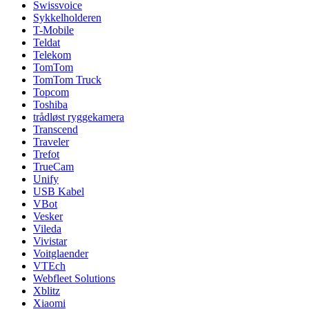
Swissvoice
Sykkelholderen
T-Mobile
Teldat
Telekom
TomTom
TomTom Truck
Topcom
Toshiba
trådløst ryggekamera
Transcend
Traveler
Trefot
TrueCam
Unify
USB Kabel
VBot
Vesker
Vileda
Vivistar
Voitglaender
VTEch
Webfleet Solutions
Xblitz
Xiaomi