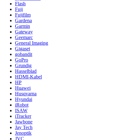
Flash
Fuji
Fujifilm
Gardena
Garmin
Gateway
Geemarc
General Imaging
Gigaset
gobandit
GoPro
Grundig
Hasselblad
HDMI-Kabel
HP
Huawei
Husqvarna
Hyundai
iRobot
ISAW
iTracker
Jawbone
Jay Tech
Jenoptik
JVC