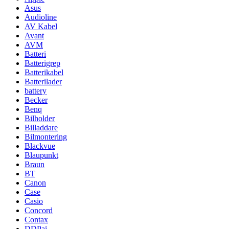
Asus
Audioline
AV Kabel
Avant
AVM
Batteri
Batterigrep
Batterikabel
Batterilader
battery
Becker
Benq
Bilholder
Billaddare
Bilmontering
Blackvue
Blaupunkt
Braun
BT
Canon
Case
Casio
Concord
Contax
DDPai