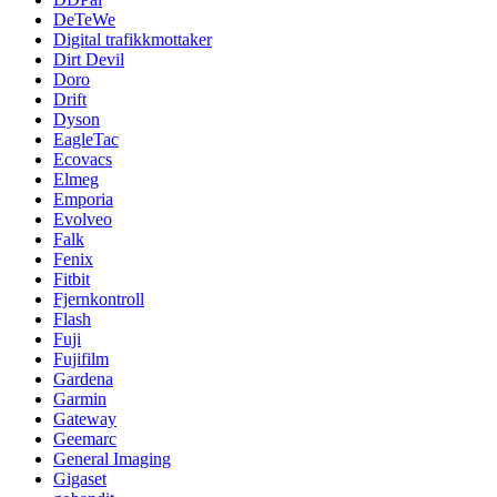
DeTeWe
Digital trafikkmottaker
Dirt Devil
Doro
Drift
Dyson
EagleTac
Ecovacs
Elmeg
Emporia
Evolveo
Falk
Fenix
Fitbit
Fjernkontroll
Flash
Fuji
Fujifilm
Gardena
Garmin
Gateway
Geemarc
General Imaging
Gigaset