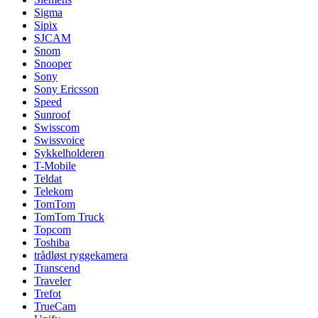
Sigma
Sipix
SJCAM
Snom
Snooper
Sony
Sony Ericsson
Speed
Sunroof
Swisscom
Swissvoice
Sykkelholderen
T-Mobile
Teldat
Telekom
TomTom
TomTom Truck
Topcom
Toshiba
trådløst ryggekamera
Transcend
Traveler
Trefot
TrueCam