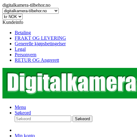
digitalkamera-tilbehor.no
Kundeinfo
Betaling
FRAKT OG LEVERING
Generelle kjøpsbetingelser
Legal
Personvern
RETUR OG Angrerett
Menu
Søkeord
Søkeord
Min konto