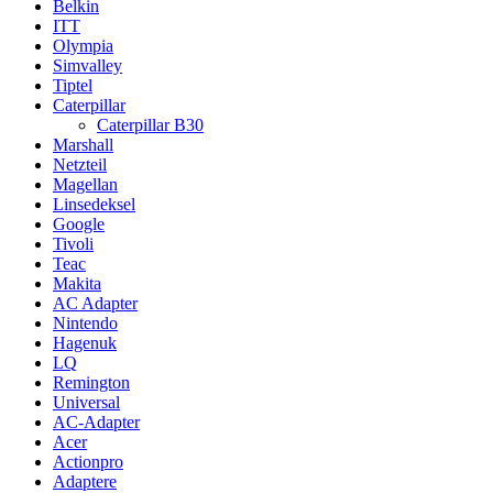
Belkin
ITT
Olympia
Simvalley
Tiptel
Caterpillar
Caterpillar B30
Marshall
Netzteil
Magellan
Linsedeksel
Google
Tivoli
Teac
Makita
AC Adapter
Nintendo
Hagenuk
LQ
Remington
Universal
AC-Adapter
Acer
Actionpro
Adaptere