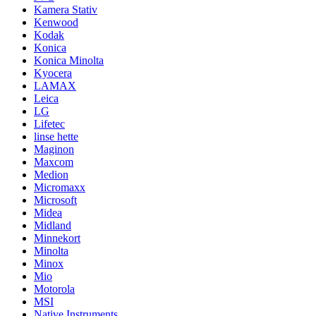
Kamera Stativ
Kenwood
Kodak
Konica
Konica Minolta
Kyocera
LAMAX
Leica
LG
Lifetec
linse hette
Maginon
Maxcom
Medion
Micromaxx
Microsoft
Midea
Midland
Minnekort
Minolta
Minox
Mio
Motorola
MSI
Native Instruments