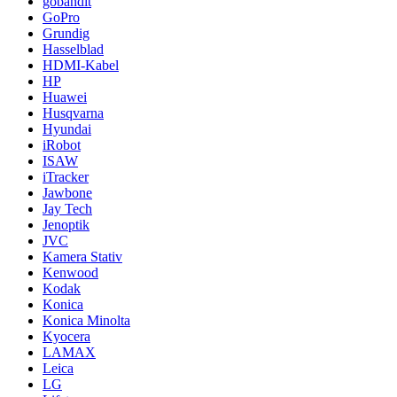
gobandit
GoPro
Grundig
Hasselblad
HDMI-Kabel
HP
Huawei
Husqvarna
Hyundai
iRobot
ISAW
iTracker
Jawbone
Jay Tech
Jenoptik
JVC
Kamera Stativ
Kenwood
Kodak
Konica
Konica Minolta
Kyocera
LAMAX
Leica
LG