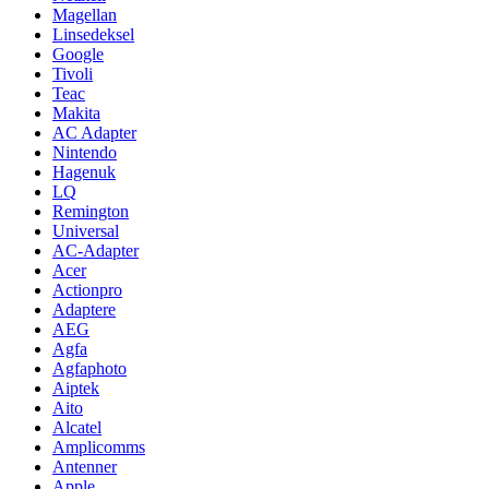
Magellan
Linsedeksel
Google
Tivoli
Teac
Makita
AC Adapter
Nintendo
Hagenuk
LQ
Remington
Universal
AC-Adapter
Acer
Actionpro
Adaptere
AEG
Agfa
Agfaphoto
Aiptek
Aito
Alcatel
Amplicomms
Antenner
Apple