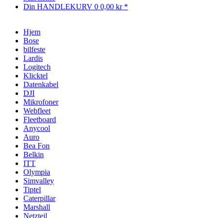
Din HANDLEKURV
0
0,00 kr *
Hjem
Bose
bilfeste
Lardis
Logitech
Klicktel
Datenkabel
DJI
Mikrofoner
Webfleet
Fleetboard
Anycool
Auro
Bea Fon
Belkin
ITT
Olympia
Simvalley
Tiptel
Caterpillar
Marshall
Netzteil