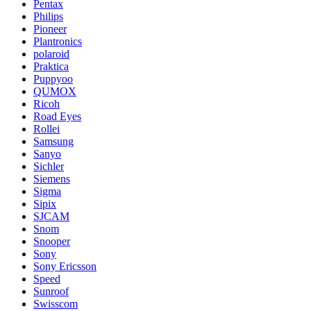
Pentax
Philips
Pioneer
Plantronics
polaroid
Praktica
Puppyoo
QUMOX
Ricoh
Road Eyes
Rollei
Samsung
Sanyo
Sichler
Siemens
Sigma
Sipix
SJCAM
Snom
Snooper
Sony
Sony Ericsson
Speed
Sunroof
Swisscom