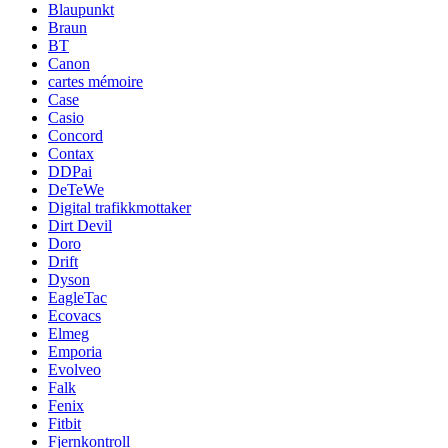
Blaupunkt
Braun
BT
Canon
cartes mémoire
Case
Casio
Concord
Contax
DDPai
DeTeWe
Digital trafikkmottaker
Dirt Devil
Doro
Drift
Dyson
EagleTac
Ecovacs
Elmeg
Emporia
Evolveo
Falk
Fenix
Fitbit
Fjernkontroll