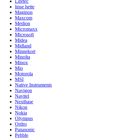
Lifetec
linse hette
Maginon
Maxcom
Medion
Micromaxx
Microsoft
Midea
Midland
Minnekort
Minolta
Minox
Mio
Motorola
MSI
Native Instruments
Navigon
Navitel
Nextbase
Nikon
Nokia
Olympus
Ordro
Panasonic
Pebble