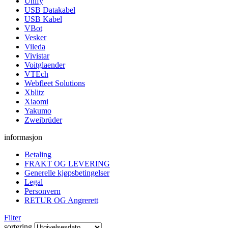
Unify
USB Datakabel
USB Kabel
VBot
Vesker
Vileda
Vivistar
Voitglaender
VTEch
Webfleet Solutions
Xblitz
Xiaomi
Yakumo
Zweibrüder
informasjon
Betaling
FRAKT OG LEVERING
Generelle kjøpsbetingelser
Legal
Personvern
RETUR OG Angrerett
Filter
sortering