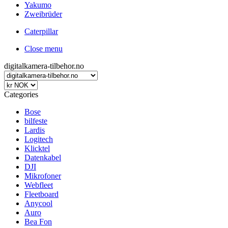
Yakumo
Zweibrüder
Caterpillar
Close menu
digitalkamera-tilbehor.no
Categories
Bose
bilfeste
Lardis
Logitech
Klicktel
Datenkabel
DJI
Mikrofoner
Webfleet
Fleetboard
Anycool
Auro
Bea Fon