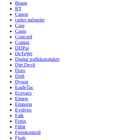
Braun
BT
Canon
cartes mémoire
Case
Casio
Concord
Contax
DDPai
DeTeWe
Digital trafikkmottaker
Dirt Devil
Doro
Drift
Dyson
EagleTac
Ecovacs
Elmeg
Emporia
Evolveo
Falk
Fenix
Fitbit
Fjernkontroll
Flash