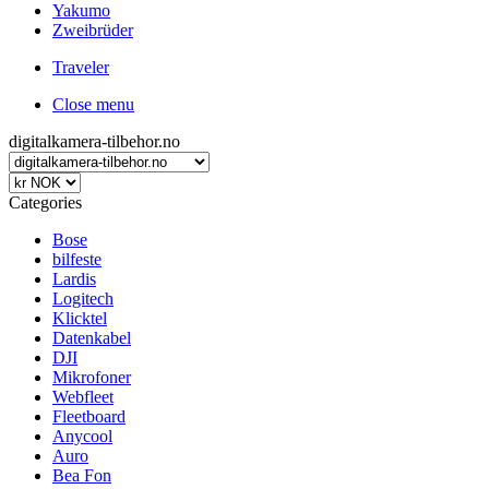
Yakumo
Zweibrüder
Traveler
Close menu
digitalkamera-tilbehor.no
Categories
Bose
bilfeste
Lardis
Logitech
Klicktel
Datenkabel
DJI
Mikrofoner
Webfleet
Fleetboard
Anycool
Auro
Bea Fon