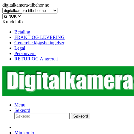
digitalkamera-tilbehor.no
Kundeinfo
Betaling
FRAKT OG LEVERING
Generelle kjøpsbetingelser
Legal
Personvern
RETUR OG Angrerett
Menu
Søkeord
Søkeord
Min konto