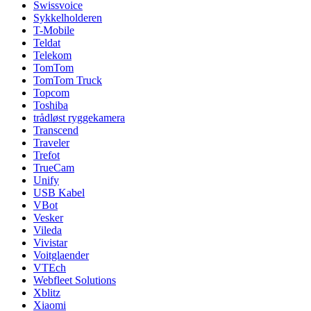
Swissvoice
Sykkelholderen
T-Mobile
Teldat
Telekom
TomTom
TomTom Truck
Topcom
Toshiba
trådløst ryggekamera
Transcend
Traveler
Trefot
TrueCam
Unify
USB Kabel
VBot
Vesker
Vileda
Vivistar
Voitglaender
VTEch
Webfleet Solutions
Xblitz
Xiaomi