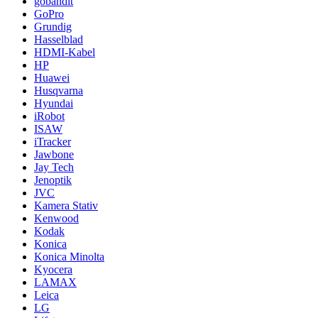
gobandit
GoPro
Grundig
Hasselblad
HDMI-Kabel
HP
Huawei
Husqvarna
Hyundai
iRobot
ISAW
iTracker
Jawbone
Jay Tech
Jenoptik
JVC
Kamera Stativ
Kenwood
Kodak
Konica
Konica Minolta
Kyocera
LAMAX
Leica
LG