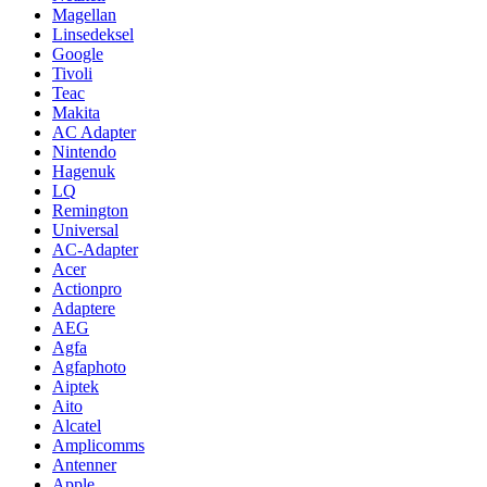
Magellan
Linsedeksel
Google
Tivoli
Teac
Makita
AC Adapter
Nintendo
Hagenuk
LQ
Remington
Universal
AC-Adapter
Acer
Actionpro
Adaptere
AEG
Agfa
Agfaphoto
Aiptek
Aito
Alcatel
Amplicomms
Antenner
Apple