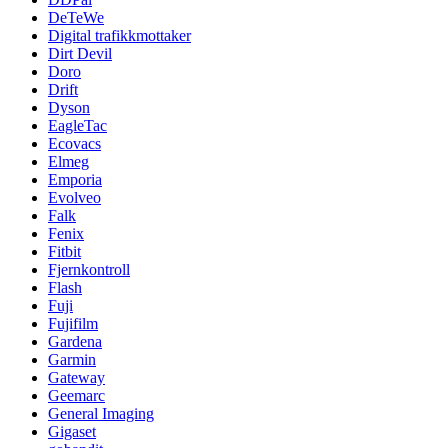
DeTeWe
Digital trafikkmottaker
Dirt Devil
Doro
Drift
Dyson
EagleTac
Ecovacs
Elmeg
Emporia
Evolveo
Falk
Fenix
Fitbit
Fjernkontroll
Flash
Fuji
Fujifilm
Gardena
Garmin
Gateway
Geemarc
General Imaging
Gigaset