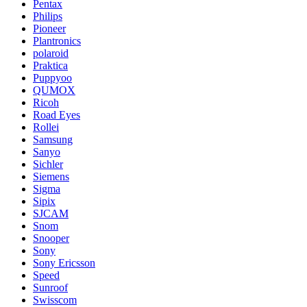
Pentax
Philips
Pioneer
Plantronics
polaroid
Praktica
Puppyoo
QUMOX
Ricoh
Road Eyes
Rollei
Samsung
Sanyo
Sichler
Siemens
Sigma
Sipix
SJCAM
Snom
Snooper
Sony
Sony Ericsson
Speed
Sunroof
Swisscom