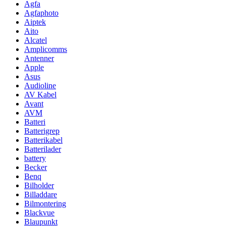
Agfa
Agfaphoto
Aiptek
Aito
Alcatel
Amplicomms
Antenner
Apple
Asus
Audioline
AV Kabel
Avant
AVM
Batteri
Batterigrep
Batterikabel
Batterilader
battery
Becker
Benq
Bilholder
Billaddare
Bilmontering
Blackvue
Blaupunkt