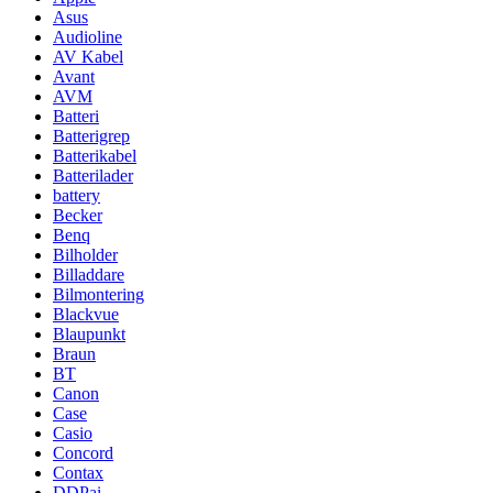
Asus
Audioline
AV Kabel
Avant
AVM
Batteri
Batterigrep
Batterikabel
Batterilader
battery
Becker
Benq
Bilholder
Billaddare
Bilmontering
Blackvue
Blaupunkt
Braun
BT
Canon
Case
Casio
Concord
Contax
DDPai