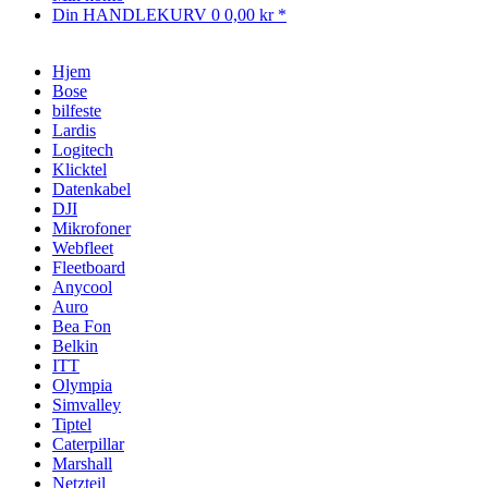
Din HANDLEKURV
0
0,00 kr *
Hjem
Bose
bilfeste
Lardis
Logitech
Klicktel
Datenkabel
DJI
Mikrofoner
Webfleet
Fleetboard
Anycool
Auro
Bea Fon
Belkin
ITT
Olympia
Simvalley
Tiptel
Caterpillar
Marshall
Netzteil