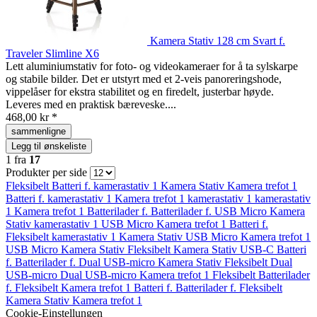
Kamera Stativ 128 cm Svart f.
Traveler Slimline X6
Lett aluminiumstativ for foto- og videokameraer for å ta sylskarpe
og stabile bilder. Det er utstyrt med et 2-veis panoreringshode,
vippelåser for ekstra stabilitet og en firedelt, justerbar høyde.
Leveres med en praktisk bæreveske....
468,00 kr *
sammenligne
Legg til ønskeliste
1
fra
17
Produkter per side
Fleksibelt
Batteri f.
kamerastativ 1
Kamera Stativ
Kamera trefot 1
Batteri f.
kamerastativ 1
Kamera trefot 1
kamerastativ 1
kamerastativ
1
Kamera trefot 1
Batterilader f.
Batterilader f.
USB Micro
Kamera
Stativ
kamerastativ 1
USB Micro
Kamera trefot 1
Batteri f.
Fleksibelt
kamerastativ 1
Kamera Stativ
USB Micro
Kamera trefot 1
USB Micro
Kamera Stativ
Fleksibelt
Kamera Stativ
USB-C
Batteri
f.
Batterilader f.
Dual USB-micro
Kamera Stativ
Fleksibelt
Dual
USB-micro
Dual USB-micro
Kamera trefot 1
Fleksibelt
Batterilader
f.
Fleksibelt
Kamera trefot 1
Batteri f.
Batterilader f.
Fleksibelt
Kamera Stativ
Kamera trefot 1
Cookie-Einstellungen