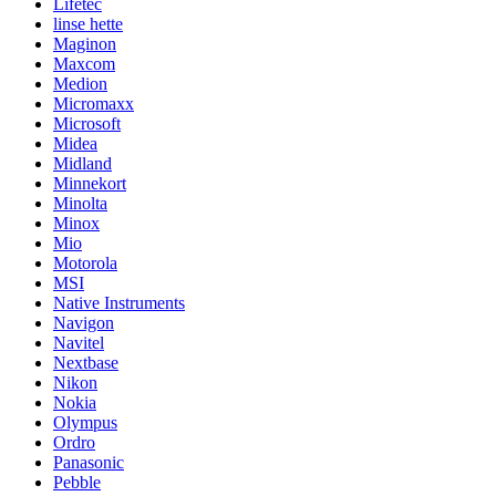
Lifetec
linse hette
Maginon
Maxcom
Medion
Micromaxx
Microsoft
Midea
Midland
Minnekort
Minolta
Minox
Mio
Motorola
MSI
Native Instruments
Navigon
Navitel
Nextbase
Nikon
Nokia
Olympus
Ordro
Panasonic
Pebble