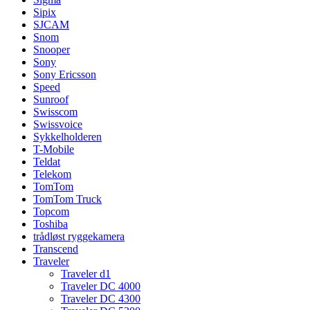
Sipix
SJCAM
Snom
Snooper
Sony
Sony Ericsson
Speed
Sunroof
Swisscom
Swissvoice
Sykkelholderen
T-Mobile
Teldat
Telekom
TomTom
TomTom Truck
Topcom
Toshiba
trådløst ryggekamera
Transcend
Traveler
Traveler d1
Traveler DC 4000
Traveler DC 4300