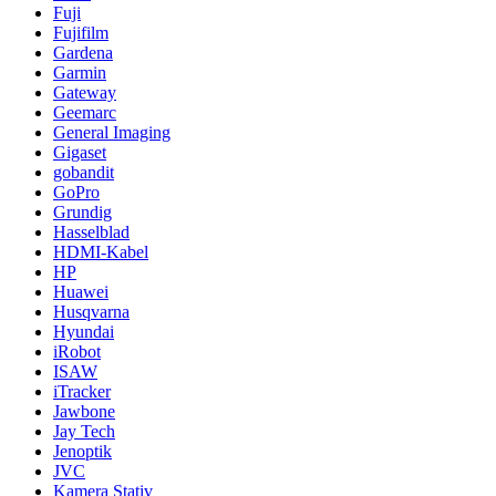
Fuji
Fujifilm
Gardena
Garmin
Gateway
Geemarc
General Imaging
Gigaset
gobandit
GoPro
Grundig
Hasselblad
HDMI-Kabel
HP
Huawei
Husqvarna
Hyundai
iRobot
ISAW
iTracker
Jawbone
Jay Tech
Jenoptik
JVC
Kamera Stativ