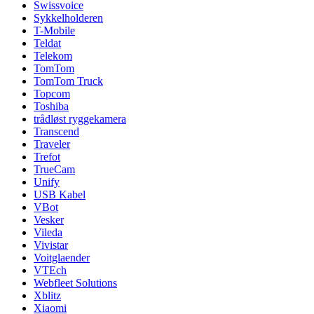
Swissvoice
Sykkelholderen
T-Mobile
Teldat
Telekom
TomTom
TomTom Truck
Topcom
Toshiba
trådløst ryggekamera
Transcend
Traveler
Trefot
TrueCam
Unify
USB Kabel
VBot
Vesker
Vileda
Vivistar
Voitglaender
VTEch
Webfleet Solutions
Xblitz
Xiaomi