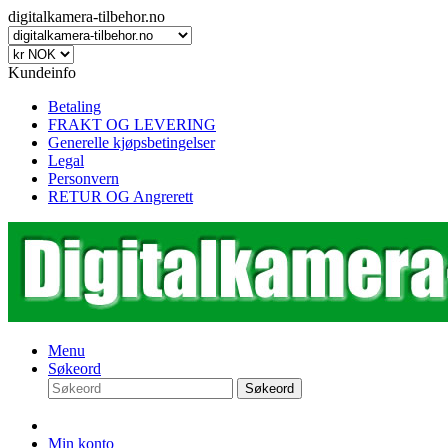
digitalkamera-tilbehor.no
Kundeinfo
Betaling
FRAKT OG LEVERING
Generelle kjøpsbetingelser
Legal
Personvern
RETUR OG Angrerett
Menu
Søkeord
Søkeord
Min konto