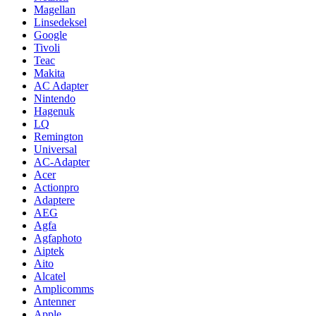
Magellan
Linsedeksel
Google
Tivoli
Teac
Makita
AC Adapter
Nintendo
Hagenuk
LQ
Remington
Universal
AC-Adapter
Acer
Actionpro
Adaptere
AEG
Agfa
Agfaphoto
Aiptek
Aito
Alcatel
Amplicomms
Antenner
Apple