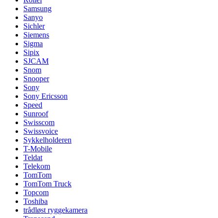
Samsung
Sanyo
Sichler
Siemens
Sigma
Sipix
SJCAM
Snom
Snooper
Sony
Sony Ericsson
Speed
Sunroof
Swisscom
Swissvoice
Sykkelholderen
T-Mobile
Teldat
Telekom
TomTom
TomTom Truck
Topcom
Toshiba
trådløst ryggekamera