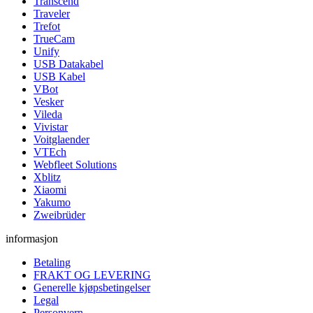
Transcend
Traveler
Trefot
TrueCam
Unify
USB Datakabel
USB Kabel
VBot
Vesker
Vileda
Vivistar
Voitglaender
VTEch
Webfleet Solutions
Xblitz
Xiaomi
Yakumo
Zweibrüder
informasjon
Betaling
FRAKT OG LEVERING
Generelle kjøpsbetingelser
Legal
Personvern