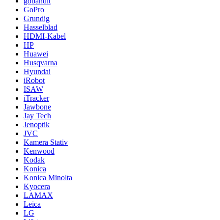
gobandit
GoPro
Grundig
Hasselblad
HDMI-Kabel
HP
Huawei
Husqvarna
Hyundai
iRobot
ISAW
iTracker
Jawbone
Jay Tech
Jenoptik
JVC
Kamera Stativ
Kenwood
Kodak
Konica
Konica Minolta
Kyocera
LAMAX
Leica
LG