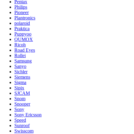
Pentax
Philips
Pioneer
Plantronics
polaroid
Praktica
Puppyoo
QUMOX
Ricoh
Road Eyes
Rollei
Samsung
Sanyo
Sichler
Siemens
Sigma
Sipix
SJCAM
Snom
Snooper
Sony
Sony Ericsson
Speed
Sunroof
Swisscom