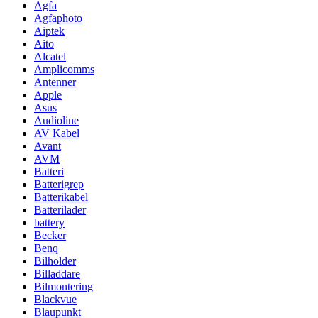
Agfa
Agfaphoto
Aiptek
Aito
Alcatel
Amplicomms
Antenner
Apple
Asus
Audioline
AV Kabel
Avant
AVM
Batteri
Batterigrep
Batterikabel
Batterilader
battery
Becker
Benq
Bilholder
Billaddare
Bilmontering
Blackvue
Blaupunkt