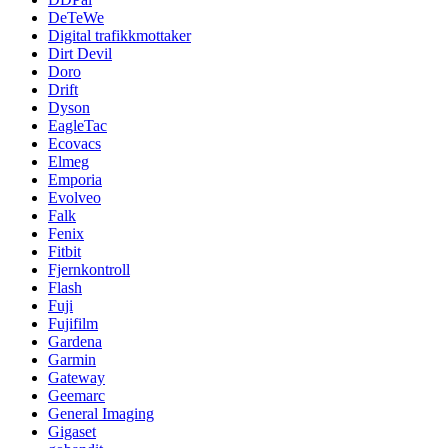
DeTeWe
Digital trafikkmottaker
Dirt Devil
Doro
Drift
Dyson
EagleTac
Ecovacs
Elmeg
Emporia
Evolveo
Falk
Fenix
Fitbit
Fjernkontroll
Flash
Fuji
Fujifilm
Gardena
Garmin
Gateway
Geemarc
General Imaging
Gigaset