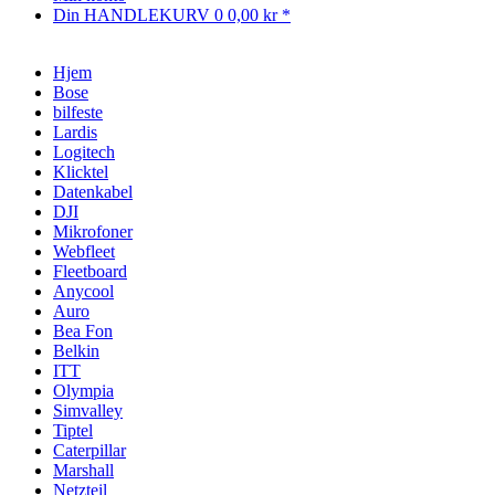
Din HANDLEKURV
0
0,00 kr *
Hjem
Bose
bilfeste
Lardis
Logitech
Klicktel
Datenkabel
DJI
Mikrofoner
Webfleet
Fleetboard
Anycool
Auro
Bea Fon
Belkin
ITT
Olympia
Simvalley
Tiptel
Caterpillar
Marshall
Netzteil