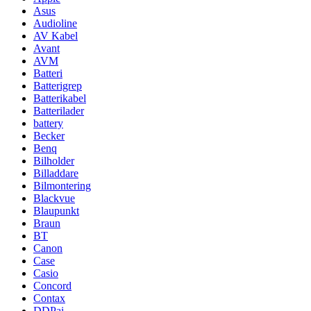
Asus
Audioline
AV Kabel
Avant
AVM
Batteri
Batterigrep
Batterikabel
Batterilader
battery
Becker
Benq
Bilholder
Billaddare
Bilmontering
Blackvue
Blaupunkt
Braun
BT
Canon
Case
Casio
Concord
Contax
DDPai