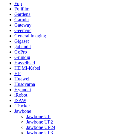
Fuji
Fujifilm
Gardena
Garmin
Gateway
Geemarc
General Imaging
Gigaset
gobandit
GoPro
Grundig
Hasselblad
HDMI-Kabel
HP
Huawei
Husqvarna
Hyundai
iRobot
ISAW
iTracker
Jawbone
Jawbone UP
Jawbone UP2
Jawbone UP24
Jawbone UP3