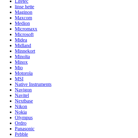
Lifetec
linse hette
Maginon
Maxcom
Medion
Micromaxx
Microsoft
Midea
Midland
Minnekort
Minolta
Minox
Mio
Motorola
MSI
Native Instruments
Navigon
Navitel
Nextbase
Nikon
Nokia
Olympus
Ordro
Panasonic
Pebble