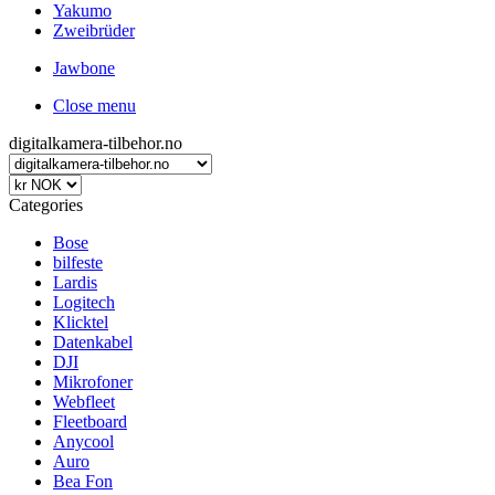
Yakumo
Zweibrüder
Jawbone
Close menu
digitalkamera-tilbehor.no
Categories
Bose
bilfeste
Lardis
Logitech
Klicktel
Datenkabel
DJI
Mikrofoner
Webfleet
Fleetboard
Anycool
Auro
Bea Fon