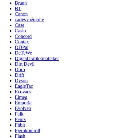
Braun
BT
Canon
cartes mémoire
Case
Casio
Concord
Contax
DDPai
DeTeWe
Digital trafikkmottaker
Dirt Devil
Doro
Drift
Dyson
EagleTac
Ecovacs
Elmeg
Emporia
Evolveo
Falk
Fenix
Fitbit
Fjernkontroll
Flash