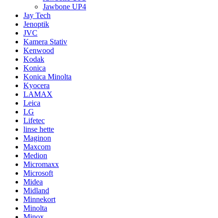
Jawbone UP4
Jay Tech
Jenoptik
JVC
Kamera Stativ
Kenwood
Kodak
Konica
Konica Minolta
Kyocera
LAMAX
Leica
LG
Lifetec
linse hette
Maginon
Maxcom
Medion
Micromaxx
Microsoft
Midea
Midland
Minnekort
Minolta
Minox