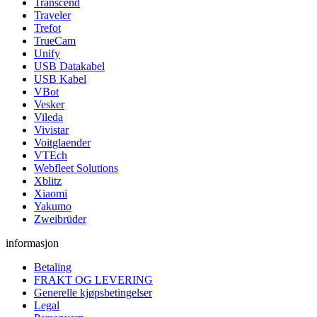
Transcend
Traveler
Trefot
TrueCam
Unify
USB Datakabel
USB Kabel
VBot
Vesker
Vileda
Vivistar
Voitglaender
VTEch
Webfleet Solutions
Xblitz
Xiaomi
Yakumo
Zweibrüder
informasjon
Betaling
FRAKT OG LEVERING
Generelle kjøpsbetingelser
Legal