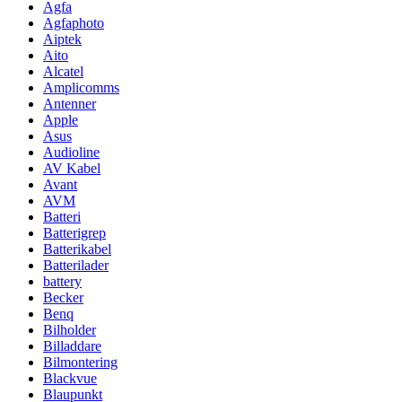
Agfa
Agfaphoto
Aiptek
Aito
Alcatel
Amplicomms
Antenner
Apple
Asus
Audioline
AV Kabel
Avant
AVM
Batteri
Batterigrep
Batterikabel
Batterilader
battery
Becker
Benq
Bilholder
Billaddare
Bilmontering
Blackvue
Blaupunkt