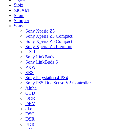
Sipix
SJCAM
Snom
Snooper
Sony
Sony Xperia Z5
Sony Xperia Z3 Compact
Sony Xperia Z5 Compact
Sony Xperia Z5 Premium
HXR
Sony LinkBuds
Sony LinkBuds S
PXW
SRS
Sony Playstation 4 PS4
Sony PS5 DualSense V2 Controller
Alpha
CCD
DCR
DEV
dkc
DSC
DSR
FDR