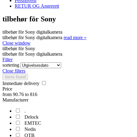
Personvern
RETUR OG Angrerett
tilbehør för Sony
tilbehør för Sony digitalkamera
tilbehør för Sony digitalkamera
read more »
Close window
tilbehør för Sony
tilbehør för Sony digitalkamera
Filter
sortering
Close filters
items found
Immediate delivery
Price
from
90.76
to
816
Manufacturer
.
Delock
EMTEC
Nedis
OTB