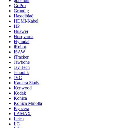
gobandit
GoPro
Grundig
Hasselblad
HDMI-Kabel
HP
Huawei
Husqvarna
Hyundai
iRobot
ISAW
iTracker
Jawbone
Jay Tech
Jenoptik
JVC
Kamera Stativ
Kenwood
Kodak
Konica
Konica Minolta
Kyocera
LAMAX
Leica
LG