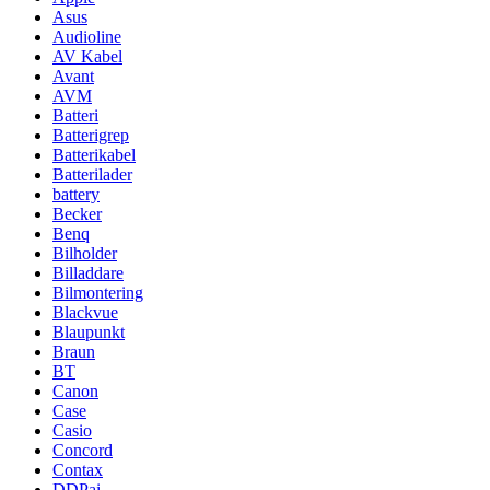
Asus
Audioline
AV Kabel
Avant
AVM
Batteri
Batterigrep
Batterikabel
Batterilader
battery
Becker
Benq
Bilholder
Billaddare
Bilmontering
Blackvue
Blaupunkt
Braun
BT
Canon
Case
Casio
Concord
Contax
DDPai