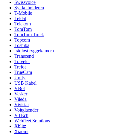
Swissvoice
Sykkelholderen
T-Mobile
Teldat
Telekom
TomTom
TomTom Truck
Topcom
Toshiba
trådløst ryggekamera
Transcend
Traveler
Trefot
TrueCam
Unify
USB Kabel
VBot
Vesker
Vileda
Vivistar
Voitglaender
VTEch
Webfleet Solutions
Xblitz
Xiaomi