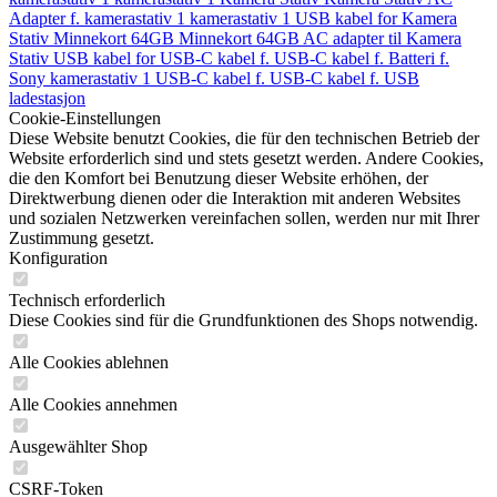
Adapter f.
kamerastativ 1
kamerastativ 1
USB kabel for
Kamera
Stativ
Minnekort 64GB
Minnekort 64GB
AC adapter til
Kamera
Stativ
USB kabel for
USB-C kabel f.
USB-C kabel f.
Batteri f.
Sony
kamerastativ 1
USB-C kabel f.
USB-C kabel f.
USB
ladestasjon
Cookie-Einstellungen
Diese Website benutzt Cookies, die für den technischen Betrieb der
Website erforderlich sind und stets gesetzt werden. Andere Cookies,
die den Komfort bei Benutzung dieser Website erhöhen, der
Direktwerbung dienen oder die Interaktion mit anderen Websites
und sozialen Netzwerken vereinfachen sollen, werden nur mit Ihrer
Zustimmung gesetzt.
Konfiguration
Technisch erforderlich
Diese Cookies sind für die Grundfunktionen des Shops notwendig.
Alle Cookies ablehnen
Alle Cookies annehmen
Ausgewählter Shop
CSRF-Token