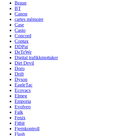
Braun
BT
Canon
cartes mémoire
Case
Casio
Concord
Contax
DDPai
DeTeWe
Digital trafikkmottaker
Dirt Devil
Doro
Drift
Dyson
EagleTac
Ecovacs
Elmeg
Emporia
Evolveo
Falk
Fenix
Fitbit
Fjernkontroll
Flash