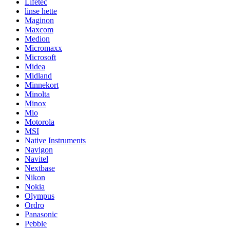
Lifetec
linse hette
Maginon
Maxcom
Medion
Micromaxx
Microsoft
Midea
Midland
Minnekort
Minolta
Minox
Mio
Motorola
MSI
Native Instruments
Navigon
Navitel
Nextbase
Nikon
Nokia
Olympus
Ordro
Panasonic
Pebble