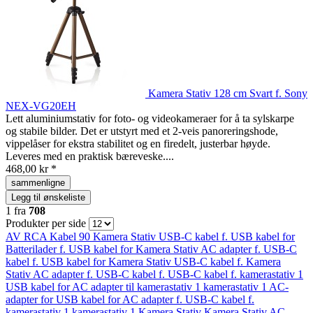
Kamera Stativ 128 cm Svart f. Sony
NEX-VG20EH
Lett aluminiumstativ for foto- og videokameraer for å ta sylskarpe
og stabile bilder. Det er utstyrt med et 2-veis panoreringshode,
vippelåser for ekstra stabilitet og en firedelt, justerbar høyde.
Leveres med en praktisk bæreveske....
468,00 kr *
sammenligne
Legg til ønskeliste
1
fra
708
Produkter per side
AV RCA Kabel 90
Kamera Stativ
USB-C kabel f.
USB kabel for
Batterilader f.
USB kabel for
Kamera Stativ
AC adapter f.
USB-C
kabel f.
USB kabel for
Kamera Stativ
USB-C kabel f.
Kamera
Stativ
AC adapter f.
USB-C kabel f.
USB-C kabel f.
kamerastativ 1
USB kabel for
AC adapter til
kamerastativ 1
kamerastativ 1
AC-
adapter for
USB kabel for
AC adapter f.
USB-C kabel f.
kamerastativ 1
kamerastativ 1
Kamera Stativ
Kamera Stativ
AC