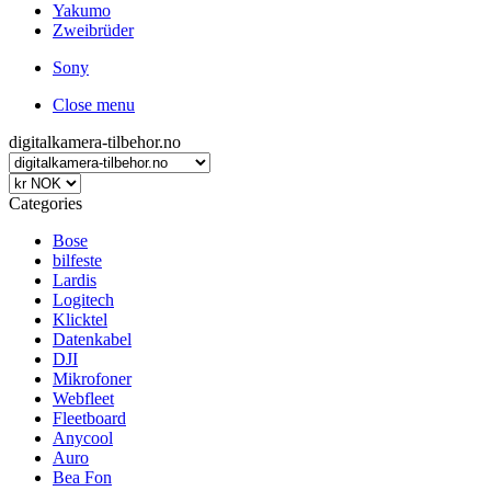
Yakumo
Zweibrüder
Sony
Close menu
digitalkamera-tilbehor.no
Categories
Bose
bilfeste
Lardis
Logitech
Klicktel
Datenkabel
DJI
Mikrofoner
Webfleet
Fleetboard
Anycool
Auro
Bea Fon