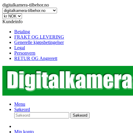
digitalkamera-tilbehor.no
Kundeinfo
Betaling
FRAKT OG LEVERING
Generelle kjøpsbetingelser
Legal
Personvern
RETUR OG Angrerett
Menu
Søkeord
Søkeord
Min konto