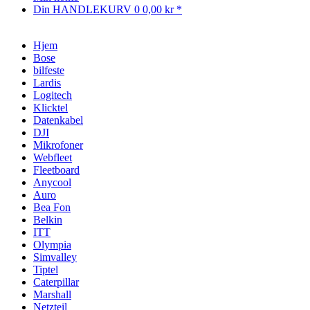
Din HANDLEKURV
0
0,00 kr *
Hjem
Bose
bilfeste
Lardis
Logitech
Klicktel
Datenkabel
DJI
Mikrofoner
Webfleet
Fleetboard
Anycool
Auro
Bea Fon
Belkin
ITT
Olympia
Simvalley
Tiptel
Caterpillar
Marshall
Netzteil