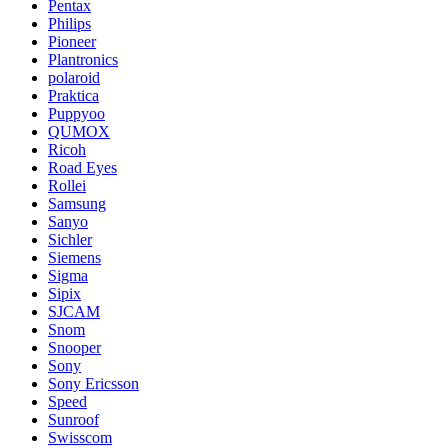
Pentax
Philips
Pioneer
Plantronics
polaroid
Praktica
Puppyoo
QUMOX
Ricoh
Road Eyes
Rollei
Samsung
Sanyo
Sichler
Siemens
Sigma
Sipix
SJCAM
Snom
Snooper
Sony
Sony Ericsson
Speed
Sunroof
Swisscom