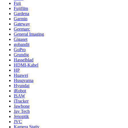
Fuji
Fujifilm
Gardena
Garmin
Gateway
Geemarc
General Imaging
Gigaset
gobandit
GoPro
Grundig
Hasselblad
HDMI-Kabel
HP
Huawei
Husqvarna
Hyundai
iRobot
ISAW
iTracker
Jawbone
Jay Tech
Jenoptik
JVC
Kamera Stativ