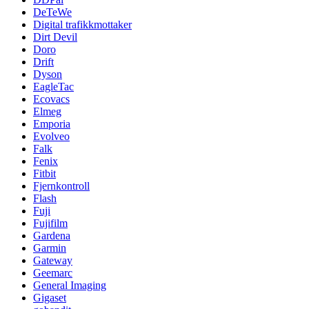
DeTeWe
Digital trafikkmottaker
Dirt Devil
Doro
Drift
Dyson
EagleTac
Ecovacs
Elmeg
Emporia
Evolveo
Falk
Fenix
Fitbit
Fjernkontroll
Flash
Fuji
Fujifilm
Gardena
Garmin
Gateway
Geemarc
General Imaging
Gigaset