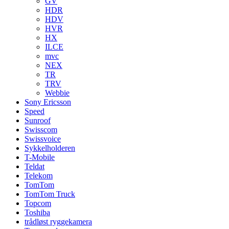
GV
HDR
HDV
HVR
HX
ILCE
mvc
NEX
TR
TRV
Webbie
Sony Ericsson
Speed
Sunroof
Swisscom
Swissvoice
Sykkelholderen
T-Mobile
Teldat
Telekom
TomTom
TomTom Truck
Topcom
Toshiba
trådløst ryggekamera