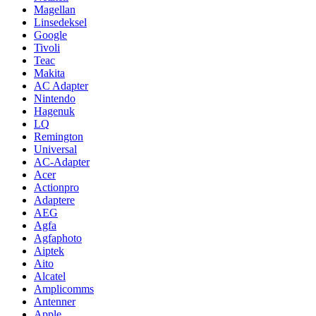
Magellan
Linsedeksel
Google
Tivoli
Teac
Makita
AC Adapter
Nintendo
Hagenuk
LQ
Remington
Universal
AC-Adapter
Acer
Actionpro
Adaptere
AEG
Agfa
Agfaphoto
Aiptek
Aito
Alcatel
Amplicomms
Antenner
Apple