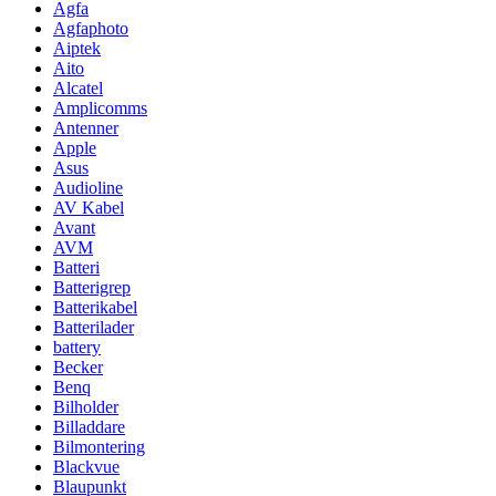
Agfa
Agfaphoto
Aiptek
Aito
Alcatel
Amplicomms
Antenner
Apple
Asus
Audioline
AV Kabel
Avant
AVM
Batteri
Batterigrep
Batterikabel
Batterilader
battery
Becker
Benq
Bilholder
Billaddare
Bilmontering
Blackvue
Blaupunkt