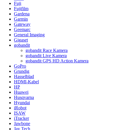
Fuji
Fujifilm
Gardena
Garmin
Gateway
Geemarc
General Imaging
Gigaset
gobandit
gobandit Race Kamera
gobandit Live Kamera
gobandit GPS HD Action Kamera
GoPro
Grundig
Hasselblad
HDMI-Kabel
HP
Huawei
Husqvarna
Hyundai
iRobot
ISAW
iTracker
Jawbone
Jay Tech