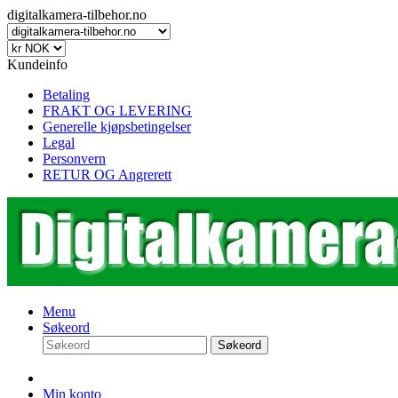
digitalkamera-tilbehor.no
Kundeinfo
Betaling
FRAKT OG LEVERING
Generelle kjøpsbetingelser
Legal
Personvern
RETUR OG Angrerett
Menu
Søkeord
Søkeord
Min konto