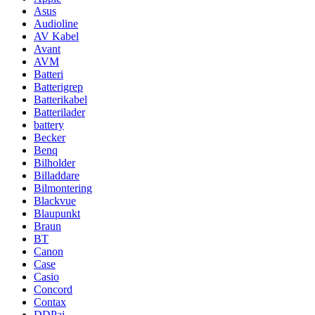
Asus
Audioline
AV Kabel
Avant
AVM
Batteri
Batterigrep
Batterikabel
Batterilader
battery
Becker
Benq
Bilholder
Billaddare
Bilmontering
Blackvue
Blaupunkt
Braun
BT
Canon
Case
Casio
Concord
Contax
DDPai