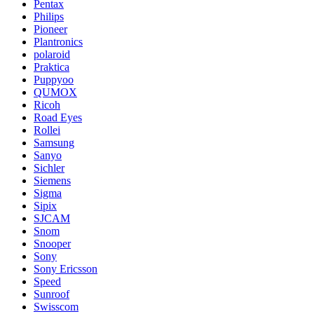
Pentax
Philips
Pioneer
Plantronics
polaroid
Praktica
Puppyoo
QUMOX
Ricoh
Road Eyes
Rollei
Samsung
Sanyo
Sichler
Siemens
Sigma
Sipix
SJCAM
Snom
Snooper
Sony
Sony Ericsson
Speed
Sunroof
Swisscom