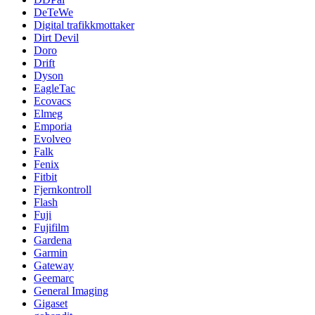
DeTeWe
Digital trafikkmottaker
Dirt Devil
Doro
Drift
Dyson
EagleTac
Ecovacs
Elmeg
Emporia
Evolveo
Falk
Fenix
Fitbit
Fjernkontroll
Flash
Fuji
Fujifilm
Gardena
Garmin
Gateway
Geemarc
General Imaging
Gigaset