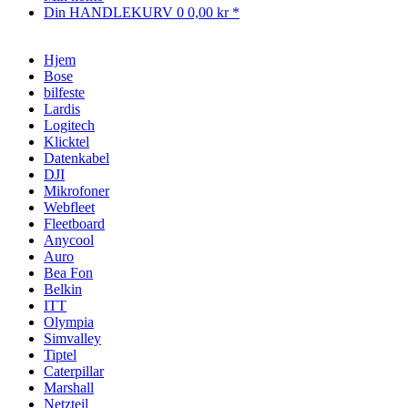
Din HANDLEKURV
0
0,00 kr *
Hjem
Bose
bilfeste
Lardis
Logitech
Klicktel
Datenkabel
DJI
Mikrofoner
Webfleet
Fleetboard
Anycool
Auro
Bea Fon
Belkin
ITT
Olympia
Simvalley
Tiptel
Caterpillar
Marshall
Netzteil