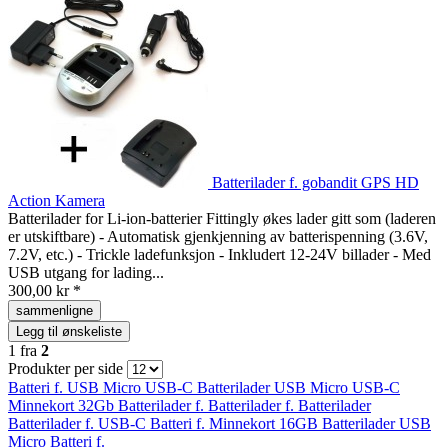
Batterilader f. gobandit GPS HD
Action Kamera
Batterilader for Li-ion-batterier Fittingly økes lader gitt som (laderen
er utskiftbare) - Automatisk gjenkjenning av batterispenning (3.6V,
7.2V, etc.) - Trickle ladefunksjon - Inkludert 12-24V billader - Med
USB utgang for lading...
300,00 kr *
sammenligne
Legg til ønskeliste
1
fra
2
Produkter per side
Batteri f.
USB Micro
USB-C
Batterilader
USB Micro
USB-C
Minnekort 32Gb
Batterilader f.
Batterilader f.
Batterilader
Batterilader f.
USB-C
Batteri f.
Minnekort 16GB
Batterilader
USB
Micro
Batteri f.