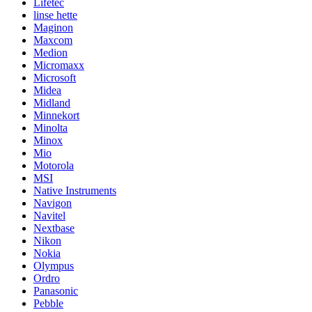
Lifetec
linse hette
Maginon
Maxcom
Medion
Micromaxx
Microsoft
Midea
Midland
Minnekort
Minolta
Minox
Mio
Motorola
MSI
Native Instruments
Navigon
Navitel
Nextbase
Nikon
Nokia
Olympus
Ordro
Panasonic
Pebble