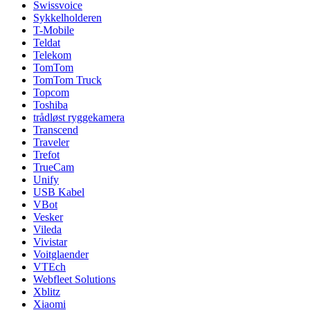
Swissvoice
Sykkelholderen
T-Mobile
Teldat
Telekom
TomTom
TomTom Truck
Topcom
Toshiba
trådløst ryggekamera
Transcend
Traveler
Trefot
TrueCam
Unify
USB Kabel
VBot
Vesker
Vileda
Vivistar
Voitglaender
VTEch
Webfleet Solutions
Xblitz
Xiaomi