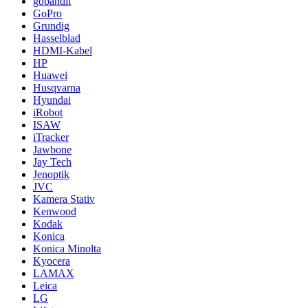
gobandit
GoPro
Grundig
Hasselblad
HDMI-Kabel
HP
Huawei
Husqvarna
Hyundai
iRobot
ISAW
iTracker
Jawbone
Jay Tech
Jenoptik
JVC
Kamera Stativ
Kenwood
Kodak
Konica
Konica Minolta
Kyocera
LAMAX
Leica
LG