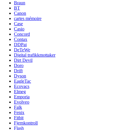
Braun
BT
Canon
cartes mémoire
Case
Casio
Concord
Contax
DDPai
DeTeWe
Digital trafikkmottaker
Dirt Devil
Doro
Drift
Dyson
EagleTac
Ecovacs
Elmeg
Emporia
Evolveo
Falk
Fenix
Fitbit
Fjernkontroll
Flash