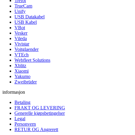
Trefot
TrueCam
Unify
USB Datakabel
USB Kabel
VBot
Vesker
Vileda
Vivistar
Voitglaender
VTEch
Webfleet Solutions
Xblitz
Xiaomi
Yakumo
Zweibrüder
informasjon
Betaling
FRAKT OG LEVERING
Generelle kjøpsbetingelser
Legal
Personvern
RETUR OG Angrerett