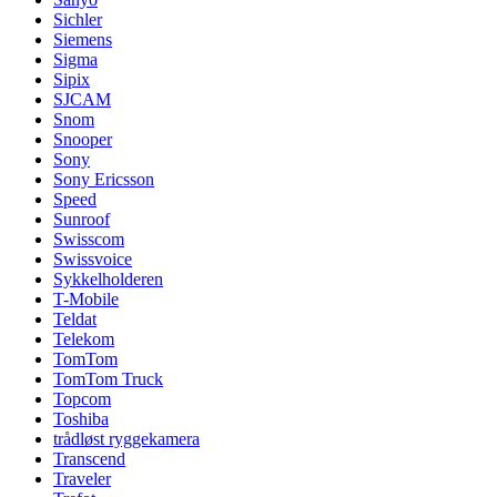
Sichler
Siemens
Sigma
Sipix
SJCAM
Snom
Snooper
Sony
Sony Ericsson
Speed
Sunroof
Swisscom
Swissvoice
Sykkelholderen
T-Mobile
Teldat
Telekom
TomTom
TomTom Truck
Topcom
Toshiba
trådløst ryggekamera
Transcend
Traveler